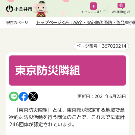
こ
の
やさしいにほんご
Multilingual
ペ
トップページ
くらし
安全・安心
防災
予防・啓発
東京
現在のページ
ー
本
ジ
文
の
こ
ページ番号：367020214
先
こ
頭
か
で
東京防災隣組
ら
す
更新日：2021年6月23日
「東京防災隣組」とは、東京都が認定する地域で意
欲的な防災活動を行う団体のことで、これまでに累計
246団体が認定されています。