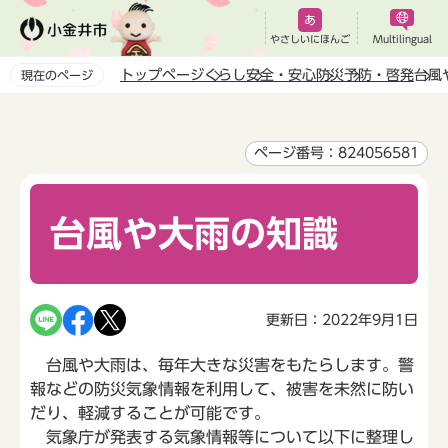
こ
の
やさしいにほんご
Multilingual
ペ
トップページ
くらし
安全・安心
防災
予防・啓発
台風
現在のページ
ー
本
ジ
文
の
こ
ページ番号：824056581
先
こ
頭
か
で
台風や大雨の知識
ら
す
更新日：2022年9月1日
台風や大雨は、毎年大きな災害をもたらします。警
報などの防災気象情報を利用して、被害を未然に防い
だり、軽減することが可能です。
気象庁が発表する気象情報等について以下に整理し