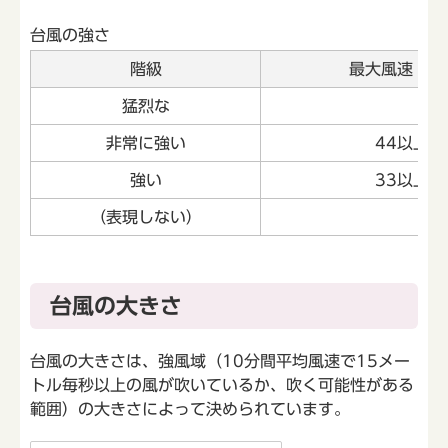
台風の強さ
階級
最大風速（メ
猛烈な
54
非常に強い
44以上か
強い
33以上か
（表現しない）
33
台風の大きさ
台風の大きさは、強風域（10分間平均風速で15メー
トル毎秒以上の風が吹いているか、吹く可能性がある
範囲）の大きさによって決められています。