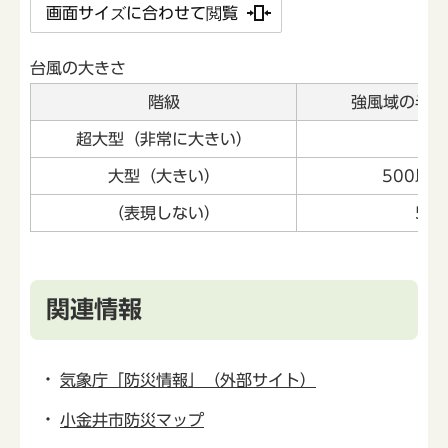
画面サイズに合わせて閲覧
台風の大きさ
階級
強風域の半径
超大型（非常に大きい）
8
大型（大きい）
500以
（表現しない）
50
関連情報
気象庁「防災情報」（外部サイト）
小金井市防災マップ