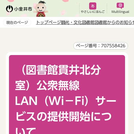
こ
の
やさしいにほんご
Multilingual
ペ
トップページ
観光・文化
図書館
図書館からのお知ら
現在のページ
ー
本
ジ
文
の
こ
ページ番号：707558426
先
こ
頭
か
で
（図書館貫井北分
ら
す
室）公衆無線
LAN（Wi－Fi）サー
ビスの提供開始につ
いて