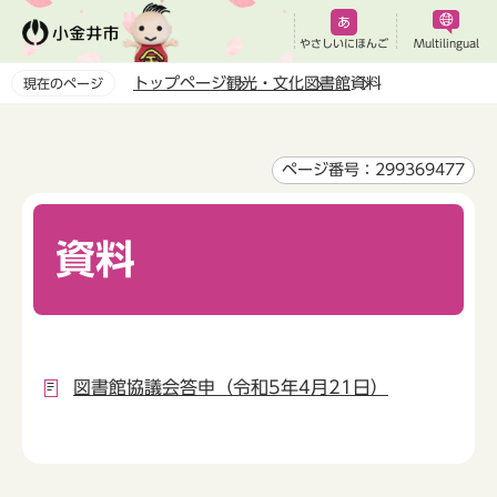
こ
の
やさしいにほんご
Multilingual
ペ
トップページ
観光・文化
図書館
資料
現在のページ
ー
本
ジ
文
の
こ
ページ番号：299369477
先
こ
頭
か
で
資料
ら
す
図書館協議会答申（令和5年4月21日）