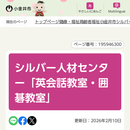
こ
の
やさしいにほんご
Multilingual
ペ
トップページ
健康・福祉
高齢者福祉
小金井市シルバ
現在のページ
ー
本
ジ
文
の
こ
ページ番号：195946300
先
こ
頭
か
で
シルバー人材センタ
ら
す
ー「英会話教室・囲
碁教室」
更新日：2026年2月10日