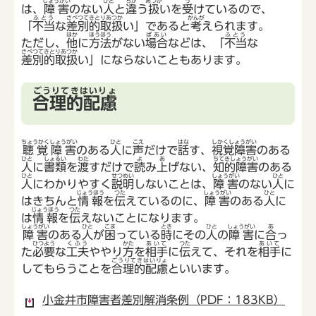
しょうがい
ひと
ちが
あつか
う
は、
障害
のない
人
と
違
う
扱
いを
受
けているので、
ふとう
さべつてきとりあつか
かんが
「
不当
な
差別的取扱
い」であると
考
えられます。
ほか
ほうほう
ばあい
ふとう
ただし、
他
に
方法
がない
場合
などは、「
不当
な
さべつてきとりあつか
差別的取扱
い」にならないこともあります。
ごうりてきはいりょ
合理的配慮
ちょうかくしょうがい
ひと
こえ
はな
しかくしょうがい
聴覚障害
のある
人
に
声
だけで
話
す、
視覚障害
のある
ひと
しょるい
わた
よ
あ
ちてきしょうがい
人
に
書類
を
渡
すだけで
読
み
上
げない、
知的障害
のある
ひと
せつめい
しょうがい
ひと
人
にわかりやすく
説明
しないことは、
障害
のない
人
に
じょうほう
つた
しょうがい
ひと
はきちんと
情報
を
伝
えているのに、
障害
のある
人
に
じょうほう
つた
は
情報
を
伝
えないことになります。
しょうがい
ひと
こま
とき
ひと
しょうがい
あ
障害
のある
人
が
困
っている
時
にその
人
の
障害
に
合
っ
ひつよう
くふう
かた
あいて
つた
あいて
た
必要
な
工夫
ややり
方
を
相手
に
伝
えて、それを
相手
に
ごうりてきはいりょ
してもらうことを
合理的配慮
といいます。
小金井市障害者差別解消条例（PDF：183KB）