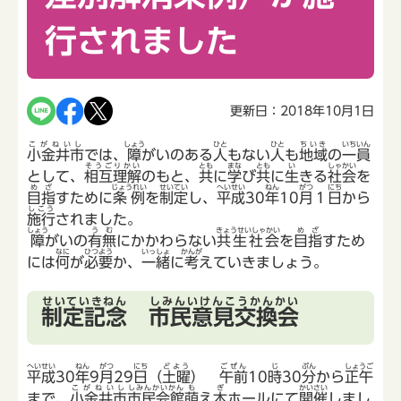
行されました
更新日：2018年10月1日
こがねいし
しょう
ひと
ひと
ちいき
いちいん
小金井市
では、
障
がいのある
人
もない
人
も
地域
の
一員
そうごりかい
とも
まな
とも
い
しゃかい
として、
相互理解
のもと、
共
に
学
び
共
に
生
きる
社会
を
めざ
じょうれい
せいてい
へいせい
ねん
がつ
にち
目指
すために
条例
を
制定
し、
平成
30
年
10
月
１
日
から
しこう
施行
されました。
しょう
うむ
きょうせいしゃかい
めざ
障
がいの
有無
にかかわらない
共生社会
を
目指
すため
なに
ひつよう
いっしょ
かんが
には
何
が
必要
か、
一緒
に
考
えていきましょう。
せいていきねん
しみんいけんこうかんかい
制定記念
市民意見交換会
へいせい
ねん
がつ
にち
どよう
ごぜん
じ
ぷん
しょうご
平成
30
年
9
月
29
日
（
土曜
）
午前
10
時
30
分
から
正午
こがねいし
しみんかいかん
も
ぎ
かいさい
まで、
小金井市
市民会館
萌
え
木
ホールにて
開催
しまし