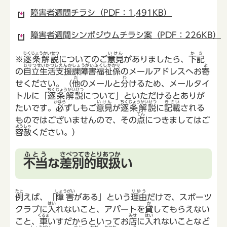
障害者週間チラシ（PDF：1,491KB）
障害者週間シンポジウムチラシ案（PDF：226KB）
ちくじょうかいせつ
いけん
かき
※
逐条解説
についてのご
意見
がありましたら、
下記
じりつせいかつしえんかしょうがいふくしかかり
よ
の
自立生活支援課障害福祉係
のメールアドレスへお
寄
た
わ
せください。（
他
のメールと
分
けるため、メールタイ
ちくじょうかいせつ
トルに「
逐条解説
について」といただけるとありが
かなら
いけん
ちくじょうかいせつ
きさい
たいです。
必
ずしもご
意見
が
逐条解説
に
記載
される
てん
ものではございませんので、その
点
につきましてはご
ようしゃ
容赦
ください。）
ふとう
さべつてきとりあつか
不当
な
差別的取扱
い
たと
しょうがい
りゆう
例
えば、「
障害
がある」という
理由
だけで、スポーツ
はい
か
クラブに
入
れないこと、アパートを
貸
してもらえない
くるま
みせ
はい
こと、
車
いすだからといってお
店
に
入
れないことなど