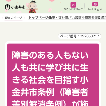
こ
の
やさしいにほんご
Multilingual
ペ
トップページ
健康・福祉
障がい者福祉
障害者差別解
現在のページ
ー
本
ジ
文
の
こ
ページ番号：292060217
先
こ
頭
か
で
障害のある人もない
ら
す
人も共に学び共に生
きる社会を目指す小
金井市条例（障害者
差別解消条例）が施