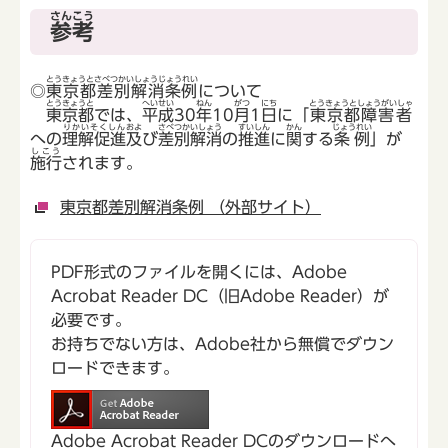
さんこう
参考
とうきょうとさべつかいしょうじょうれい
◎
東京都差別解消条例
について
とうきょうと
へいせい
ねん
がつ
にち
とうきょうとしょうがいしゃ
東京都
では、
平成
30
年
10
月
1
日
に「
東京都障害者
りかいそくしん
およ
さべつかいしょう
すいしん
かん
じょうれい
への
理解促進
及
び
差別解消
の
推進
に
関
する
条例
」が
しこう
施行
されます。
東京都差別解消条例 （外部サイト）
PDF形式のファイルを開くには、Adobe
Acrobat Reader DC（旧Adobe Reader）が
必要です。
お持ちでない方は、Adobe社から無償でダウン
ロードできます。
Adobe Acrobat Reader DCのダウンロードへ