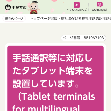
こ
の
やさしいにほんご
Multilingual
ペ
トップページ
健康・福祉
障がい者福祉
手話通訳
手話通
現在のページ
ー
本
ジ
文
の
こ
ページ番号：881963103
先
こ
頭
か
で
手話通訳等に対応し
ら
す
たタブレット端末を
設置しています。
（Tablet terminals
for multilingual