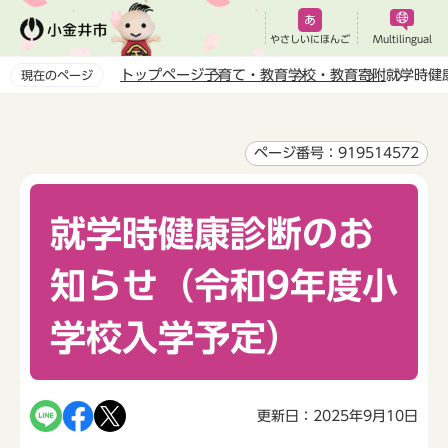
こ
の
やさしいにほんご
Multilingual
ペ
トップページ
子育て・教育
学校・教育
寄附
就学時健
現在のページ
ー
本
ジ
文
の
こ
ページ番号：919514572
先
こ
頭
か
で
就学時健康診断のお
ら
す
知らせ（令和9年度小
学校入学予定）
更新日：2025年9月10日