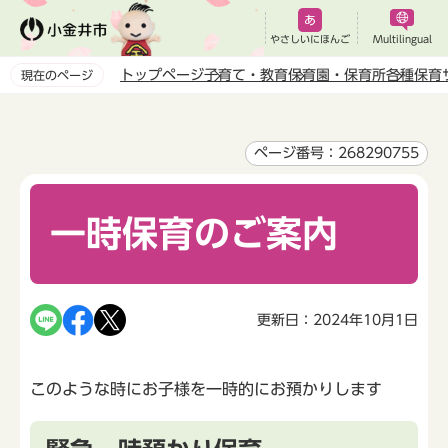
こ
の
やさしいにほんご
Multilingual
ペ
トップページ
子育て・教育
保育園・保育所
各種保育
現在のページ
ー
本
ジ
文
の
こ
ページ番号：268290755
先
こ
頭
か
で
一時保育のご案内
ら
す
更新日：2024年10月1日
このような時にお子様を一時的にお預かりします