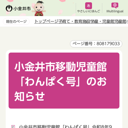
こ
の
やさしいにほんご
Multilingual
ペ
トップページ
子育て・教育
施設
学童・児童館
児童館
現在のページ
ー
本
ジ
文
の
こ
ページ番号：808179033
先
こ
頭
か
で
小金井市移動児童館
ら
す
「わんぱく号」のお
知らせ
小金井市移動児童館「わんぱく号」令和8年9