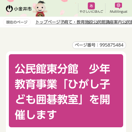
こ
の
やさしいにほんご
Multilingual
ペ
トップページ
子育て・教育
施設
公民館
講座案内
公民
現在のページ
ー
本
ジ
文
の
こ
ページ番号：995875484
先
こ
頭
か
で
公民館東分館 少年
ら
す
教育事業「ひがし子
ども囲碁教室」を開
催します