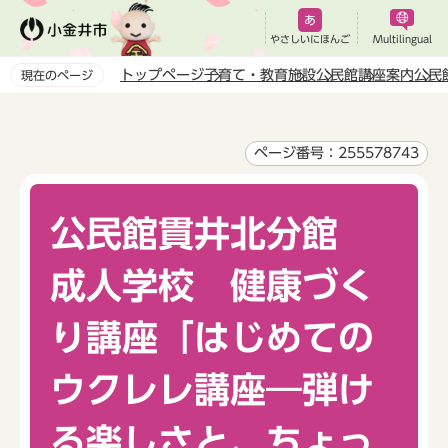
こ
の
やさしいにほんご
Multilingual
ペ
トップページ
子育て・教育
施設
公民館
講座案内
公民
現在のページ
ー
本
ジ
文
の
こ
ページ番号：255578743
先
こ
頭
か
で
公民館貫井北分館
ら
す
成人学校 健康づく
り講座「はじめての
ウクレレ講座―弾け
る楽しさと、ちょっ