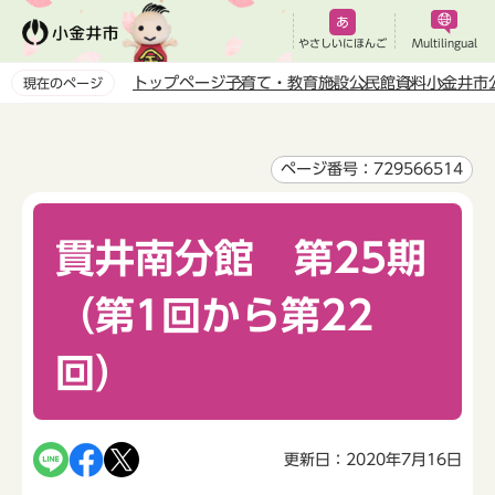
こ
の
やさしいにほんご
Multilingual
ペ
トップページ
子育て・教育
施設
公民館
資料
小金井市
現在のページ
ー
本
ジ
文
の
こ
ページ番号：729566514
先
こ
頭
か
で
貫井南分館 第25期
ら
す
（第1回から第22
回）
更新日：2020年7月16日