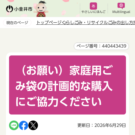
こ
の
やさしいにほんご
Multilingual
ペ
トップページ
くらし
ごみ・リサイクル
ごみの出し方
現在のページ
ー
本
ジ
文
の
こ
ページ番号：440443439
先
こ
頭
か
で
（お願い）家庭用ご
ら
す
み袋の計画的な購入
にご協力ください
更新日：2026年6月29日