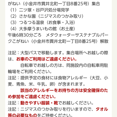
がねい（小金井市貫井北町一丁目8番25号）集合
（1）二ツ塚・谷戸沢処分場見学
（2）さかな園（ニジマスのつかみ取り）
（3）つるつる温泉（お食事・入浴）
（4）大多摩うまいもの館（お土産）
午後6時30分ごろ メタウォーターサステナブルパー
クこがねい（小金井市貫井北町一丁目8番25号）解散
注記：大型バスで移動します。集合場所へお越しの際
は、
お車のご利用はご遠慮ください。
自転車でお越しの方は、同施設内の自転車用駐
輪場をご利用ください。
注記：提供予定の食材には食物アレルギー（大豆、小
麦、青魚、米、牛乳、卵）が含まれます。
該当のアレルギーをお持ちの方は安全確保のた
め参加をご遠慮ください。
注記：
動きやすい服装・靴
でお越しください。
注記：ニジマスのつかみ取りを行いますので、
タオル
等の必要なもの
をご持参ください。