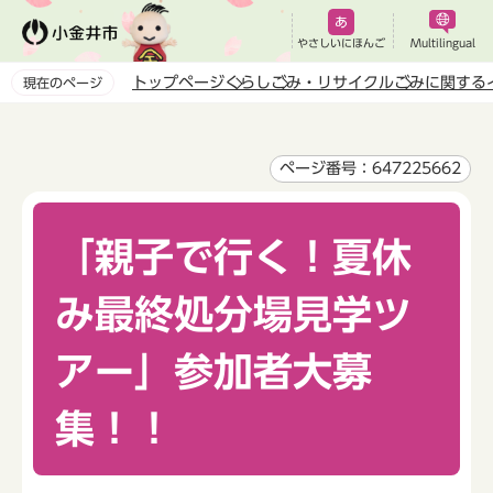
こ
の
やさしいにほんご
Multilingual
ペ
トップページ
くらし
ごみ・リサイクル
ごみに関する
現在のページ
ー
本
ジ
文
の
こ
ページ番号：647225662
先
こ
頭
か
で
「親子で行く！夏休
ら
す
み最終処分場見学ツ
アー」参加者大募
集！！