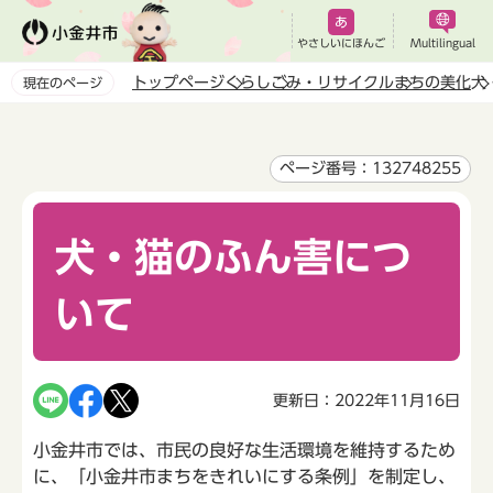
こ
の
やさしいにほんご
Multilingual
ペ
トップページ
くらし
ごみ・リサイクル
まちの美化
犬
現在のページ
ー
本
ジ
文
の
こ
ページ番号：132748255
先
こ
頭
か
で
犬・猫のふん害につ
ら
す
いて
更新日：2022年11月16日
小金井市では、市民の良好な生活環境を維持するため
に、「小金井市まちをきれいにする条例」を制定し、