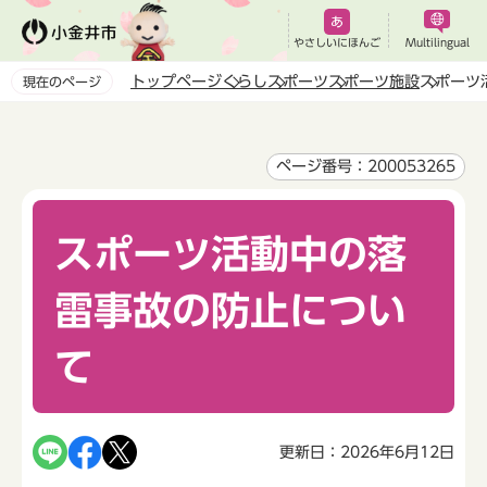
こ
の
やさしいにほんご
Multilingual
ペ
トップページ
くらし
スポーツ
スポーツ施設
スポーツ
現在のページ
ー
本
ジ
文
の
こ
ページ番号：200053265
先
こ
頭
か
で
スポーツ活動中の落
ら
す
雷事故の防止につい
て
更新日：2026年6月12日