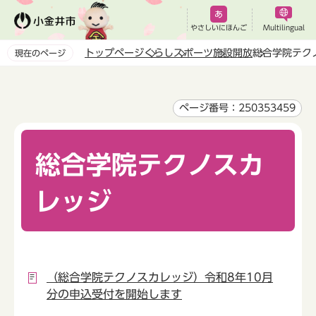
こ
の
やさしいにほんご
Multilingual
ペ
トップページ
くらし
スポーツ
施設開放
総合学院テク
現在のページ
ー
本
ジ
文
の
こ
ページ番号：250353459
先
こ
頭
か
で
総合学院テクノスカ
ら
す
レッジ
（総合学院テクノスカレッジ）令和8年10月
分の申込受付を開始します