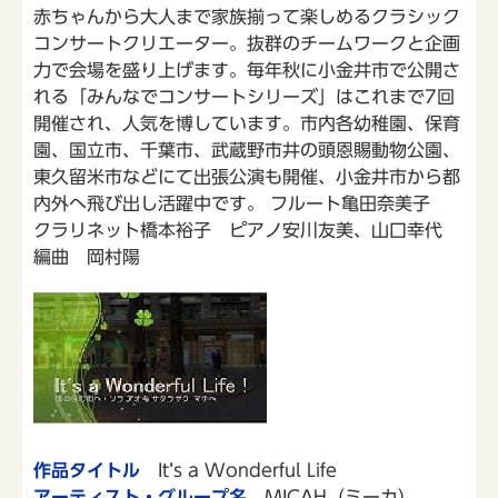
赤ちゃんから大人まで家族揃って楽しめるクラシック
コンサートクリエーター。抜群のチームワークと企画
力で会場を盛り上げます。毎年秋に小金井市で公開さ
れる「みんなでコンサートシリーズ」はこれまで7回
開催され、人気を博しています。市内各幼稚園、保育
園、国立市、千葉市、武蔵野市井の頭恩賜動物公園、
東久留米市などにて出張公演も開催、小金井市から都
内外へ飛び出し活躍中です。 フルート亀田奈美子
クラリネット橋本裕子 ピアノ安川友美、山口幸代
編曲 岡村陽
作品タイトル
It’s a Wonderful Life
アーティスト・グループ名
MICAH（ミーカ）