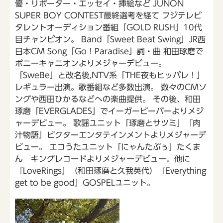
優・リポーター・エッセイ・挿絵など JUNON
SUPER BOY CONTEST最終選考を経て フジテレビ
タレントオーディション番組「GOLD RUSH」10代
目チャンピオン。 Band「Sweet Beat Swing」JR西
日本CM Song「Go！Paradise」詞・曲 和田琢磨で
ポニーキャニオンよりメジャーデビュー。
「SweBe」と改名後,NTV系「THE夜もヒッパレ！」
レギュラー出演。歌番組など多数出演。 数々のCMソ
ングや西田ひかるなどへの楽曲提供。 その後、和田
琢磨「EVERGLADES」でイーガービーバーよりメジ
ャーデビュー。 歌謡ユニット「琢磨とサツミ」『肉
汁物語』ビクターエンタテインメントよりメジャーデ
ビュー。 エコうたユニット「にゃんたぶぅ」たくま
ん キングレコードよりメジャーデビュー。他に
『LoveRings』（和田琢磨と久我英代）『Everything
get to be good』GOSPELユニット。