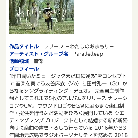
作品タイトル
レリーフ －わたしのおまもり－
アーティスト・グループ名
Parallelleap
活動領域
音楽
プロフィール
“昨日聞いたミュージックまだ耳に残る”をコンセプト
に 音楽を奏でる友谷麻衣（Vo）と田村孔一（Gt）か
らなるソングライティング・デュオ。 完全自主制作
盤としてこれまで5枚のアルバムをリリース ナレーシ
ョンやCM、サウンドロゴやBGMに至るまで楽曲制
作・提供を行うなど活動をひろく展開している ウエ
ディングソングプロジェクトとして結婚する新郎新婦
向けに楽曲の書き下ろしも行っている 2016年から3
年間地元広島でラジオパーソナリティを務める 2018