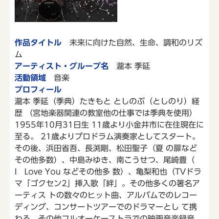
作品タイトル
未来に向けた自然、生命、調和のリズ
ム
アーティスト・グループ名
瀧本 季延
活動領域
音楽
プロフィール
瀧本 季延（季典）たきもと としのぶ（としのり）経
歴 （宮地楽器関連の教室他の仕事では季典を使用）
1955年10月31日生 11歳より小金井市に在住現在に
至る。 21歳よりプロドラム演奏家としてスタート。
その後、浜田省吾、長渕剛、松田聖子（夏 の扉など
その他多数）、中島みゆき、南こうせつ、尾崎豊（
I Love You などその他多 数）、亀梨和也（TVドラ
マ「ゴクセン2」挿入歌「絆」。その他多くの著名ア
ーティス トの数々のヒット曲、アルバムでのレコー
ディング、コンサートツアーでのドラマーとし て携
わる。その他フルオーケーストラでの映画音楽録音、