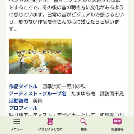
ベントの目的です。 音をビジュアルで表現する体験
をすることで、その後の音の聴き方に変化があるよう
に感じています。日常の音がビジュアルで感じるとい
う、形のない作品を皆さんの心に残せたらと思いま
す。
作品タイトル
四季流転－野川の秋
アーティスト・グループ名
たまゆら庵 諏訪間千晃
活動領域
美術
プロフィール
貼り絵アーティスト・デザイナーとして、和紙をつか
った貼り絵を中心とした作品制作、イラスト制作を行
っています。
新着情報
メニュー
いざというときに
検索