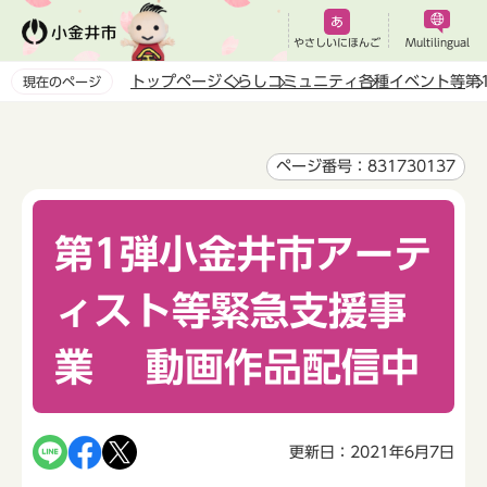
こ
の
やさしいにほんご
Multilingual
ペ
トップページ
くらし
コミュニティ
各種イベント等
第
現在のページ
ー
本
ジ
文
の
こ
ページ番号：831730137
先
こ
頭
か
で
第1弾小金井市アーテ
ら
す
ィスト等緊急支援事
業 動画作品配信中
更新日：2021年6月7日