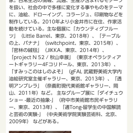
家。日常生活の情報、流通、生産が含まれるモチーフ
を扱い、社会の中で多様に変化する事やものをテーマ
に、油絵、ドローイング、コラージュ、印刷物などを
制作している。2010年より小金井市に在住、作家活
動を続けている。主な個展に「カウンティグフルー
ツ」（Little Barrel、東京、2018年）、「テーブル
の上、バナナ」（switchpoint、東京、2015年）、
「密林の絨毯」（JIKKA、東京、2014年）、
「project N 52 / 秋山幸展」（東京オペラシティア
ートギャラリー4Fコリドール、東京、2013年）、
「すみっこのはしのよそ」（gFAL 武蔵野美術大学内
油絵研究室主催ギャラリー、東京、2013年）、「透
明アンブレラ」（奈義町現代美術館ギャラリー、岡
山、2011年）など。 主なグループ展に「ダイチュウ
ショー -最近の抽象-」（府中市美術館市民ギャラリ
ー、東京、2013年）、「通Tong-留学生の中国解読
と芸術の実験-」（中央美術学院実験芸術科、北京、
2009年） などがある。