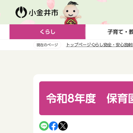
こ
の
ペ
ー
くらし
子育て・
ジ
の
トップページ
くらし
安全・安心
放射
現在のページ
先
頭
本
で
文
す
こ
こ
か
ら
令和8年度 保育