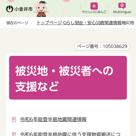
こ
の
やさしいにほんご
Multilingual
ペ
トップページ
くらし
安全・安心
災害関連情報
被災地
現在のページ
ー
本
ジ
文
の
こ
ページ番号：105038629
先
こ
頭
か
で
被災地・被災者への
ら
す
支援など
令和6年能登半島地震関連情報
令和6年能登半島地震に伴う支援物資搬送につ