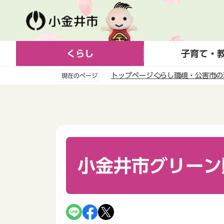
こ
の
ペ
ー
くらし
子育て・
ジ
の
トップページ
くらし
環境・公害
市の
現在のページ
先
頭
本
で
文
す
こ
こ
か
ら
小金井市グリーン