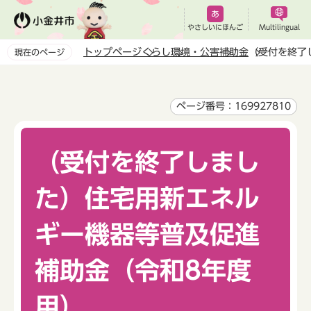
こ
の
やさしいにほんご
Multilingual
ペ
トップページ
くらし
環境・公害
補助金
（受付を終了
現在のページ
ー
本
ジ
文
の
こ
ページ番号：169927810
先
こ
頭
か
で
（受付を終了しまし
ら
す
た）住宅用新エネル
ギー機器等普及促進
補助金（令和8年度
用）