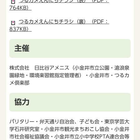
つるカメえんにちチラシ（表）（PDF：
764KB）
つるカメえんにちチラシ（裏）（PDF：
837KB）
主催
株式会社 日比谷アメニス（小金井市立公園・滄浪泉
園緑地・環境楽習館指定管理者）・小金井市・つるカ
メ倶楽部
協力
パリタリー・弁天通り自治会、子ども会・東京学芸大
学石井研究室・小金井市観光まちおこし協会・小金井
市社会福祉協議会・小金井市立小中学校PTA連合会等