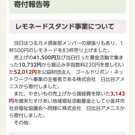
寄付報告等
レモネードスタンド事業について
当日はつるカメ倶楽部メンバーの頑張りもあり、1
杯500円のレモネードを83杯売り上げました。
売上げの
41,500円
及び当日行った募金活動で集ま
った
10,732円
から振込み手指数料220円を差し引い
た
52,012円
を公益財団法人 ゴールドリボン・ネッ
トワークへ事業の主催者である株式会社 日比谷アメ
ニスから寄付しました。
また、やきいもの売上げから諸経費を除いた
3,143
円
を歳末たすけあい地域福祉活動募金として小金井市
社会福祉協議会へ同様に株式会社 日比谷アメニスか
ら寄付しました。
その他、