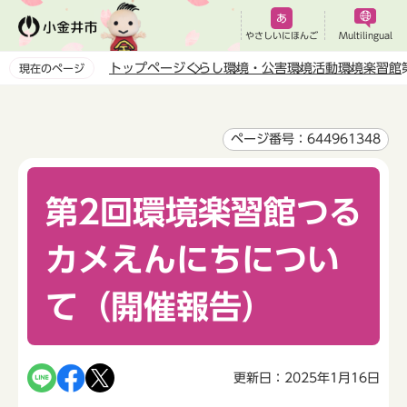
こ
の
やさしいにほんご
Multilingual
ペ
トップページ
くらし
環境・公害
環境活動
環境楽習館
現在のページ
ー
本
ジ
文
の
こ
ページ番号：644961348
先
こ
頭
か
で
第2回環境楽習館つる
ら
す
カメえんにちについ
て（開催報告）
更新日：2025年1月16日