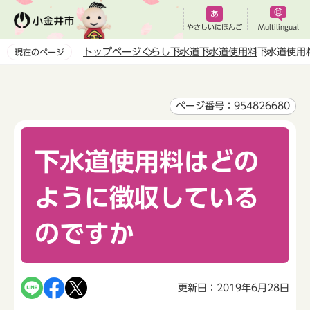
こ
の
やさしいにほんご
Multilingual
ペ
トップページ
くらし
下水道
下水道使用料
下水道使用
現在のページ
ー
本
ジ
文
の
こ
ページ番号：954826680
先
こ
頭
か
で
下水道使用料はどの
ら
す
ように徴収している
のですか
更新日：2019年6月28日