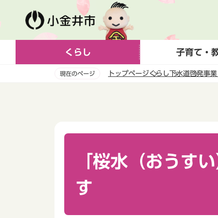
こ
の
ペ
ー
くらし
子育て・
ジ
の
トップページ
くらし
下水道
啓発事業
現在のページ
先
頭
本
で
文
す
こ
こ
か
ら
「桜水（おうすい
す