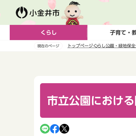
こ
の
ペ
ー
くらし
子育て・
ジ
の
トップページ
くらし
公園・緑地保全
現在のページ
先
頭
本
で
文
す
こ
こ
か
ら
市立公園における