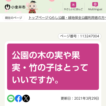
こ
の
やさしいにほんご
Multilingual
ペ
トップページ
くらし
公園・緑地保全
公園利用者の方
現在のページ
ー
本
ジ
文
の
こ
ページ番号：113247004
先
こ
頭
か
で
公園の木の実や果
ら
す
実・竹の子はとって
いいですか。
更新日：2021年3月29日