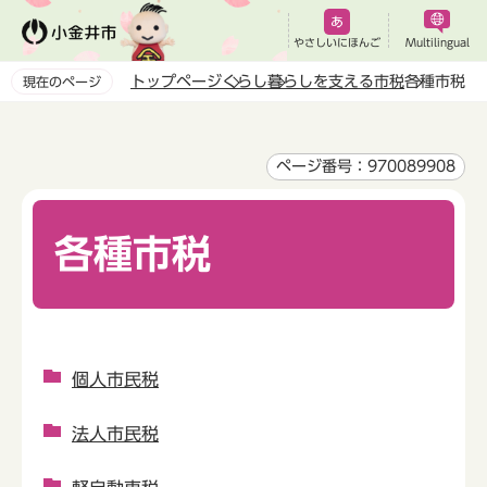
こ
の
やさしいにほんご
Multilingual
ペ
トップページ
くらし
暮らしを支える市税
各種市税
現在のページ
ー
本
ジ
文
の
こ
ページ番号：970089908
先
こ
頭
か
で
各種市税
ら
す
個人市民税
法人市民税