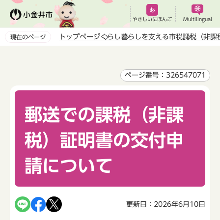
こ
の
やさしいにほんご
Multilingual
ペ
トップページ
くらし
暮らしを支える市税
課税（非課
現在のページ
ー
本
ジ
文
の
こ
ページ番号：326547071
先
こ
頭
か
で
郵送での課税（非課
ら
す
税）証明書の交付申
請について
更新日：2026年6月10日