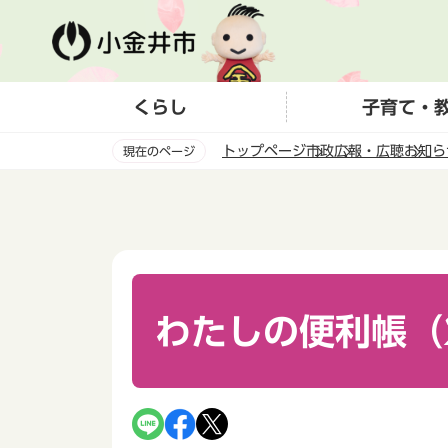
こ
の
ペ
ー
くらし
子育て・
ジ
の
トップページ
市政
広報・広聴
お知ら
現在のページ
先
頭
本
で
文
す
こ
こ
か
ら
わたしの便利帳（2