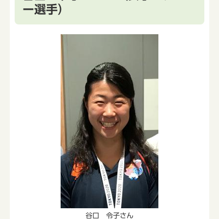
ー選手）
谷口 令子さん