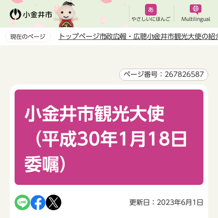
こ
の
やさしいにほんご
Multilingual
ペ
トップページ
市政
広報・広聴
小金井市観光大使の紹
現在のページ
ー
本
ジ
文
の
こ
ページ番号：267826587
先
こ
頭
か
で
小金井市観光大使
ら
す
（平成30年1月18日
委嘱）
更新日：2023年6月1日