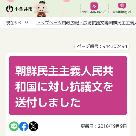
こ
の
やさしいにほんご
Multilingual
ペ
トップページ
市政
広報・広聴
抗議文等
朝鮮民主主義
現在のページ
ー
本
ジ
文
の
こ
ページ番号：944302494
先
こ
頭
か
で
朝鮮民主主義人民共
ら
す
和国に対し抗議文を
送付しました
更新日：2016年9月9日