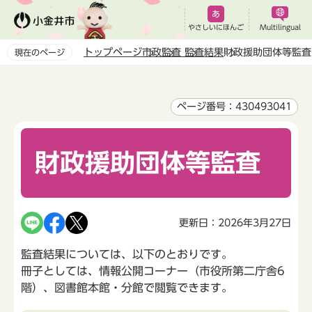
こ
の
やさしいにほんご
Multilingual
ペ
トップページ
市政
監査
監査結果
財政援助団体等監査
現在のページ
ー
本
ジ
文
の
こ
ページ番号：430493041
先
こ
頭
か
で
財政援助団体等監査
ら
す
更新日：2026年3月27日
監査結果については、以下のとおりです。
冊子としては、情報公開コーナー（市役所第二庁舎6
階）、図書館本館・分館で閲覧できます。