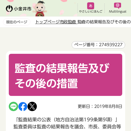
こ
の
やさしいにほんご
Multilingual
ペ
トップページ
市政
監査
監査の結果報告及びその後の
現在のページ
ー
本
ジ
文
の
こ
ページ番号：274939227
先
こ
頭
か
で
監査の結果報告及び
ら
す
その後の措置
更新日：2019年8月8日
「監査結果の公表（地方自治法第199条第9項）」
監査委員は監査の結果報告を議会、市長、委員会等