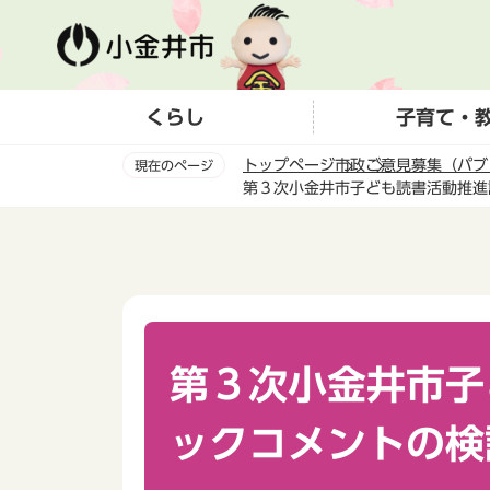
こ
の
ペ
ー
くらし
子育て・
ジ
の
トップページ
市政
ご意見募集（パブ
現在のページ
先
第３次小金井市子ども読書活動推進
頭
本
で
文
す
こ
こ
か
ら
第３次小金井市子
ックコメントの検