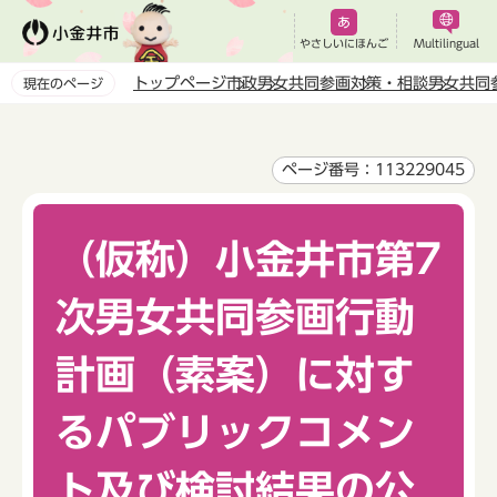
こ
の
やさしいにほんご
Multilingual
ペ
トップページ
市政
男女共同参画
対策・相談
男女共同
現在のページ
ー
本
ジ
文
の
こ
ページ番号：113229045
先
こ
頭
か
で
（仮称）小金井市第7
ら
す
次男女共同参画行動
計画（素案）に対す
るパブリックコメン
ト及び検討結果の公