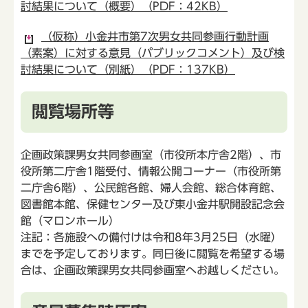
討結果について（概要）（PDF：42KB）
（仮称）小金井市第7次男女共同参画行動計画
（素案）に対する意見（パブリックコメント）及び検
討結果について（別紙）（PDF：137KB）
閲覧場所等
企画政策課男女共同参画室（市役所本庁舎2階）、市
役所第二庁舎1階受付、情報公開コーナー（市役所第
二庁舎6階）、公民館各館、婦人会館、総合体育館、
図書館本館、保健センター及び東小金井駅開設記念会
館（マロンホール）
注記：各施設への備付けは令和8年3月25日（水曜）
までを予定しております。同日後に閲覧を希望する場
合は、企画政策課男女共同参画室へお越しください。