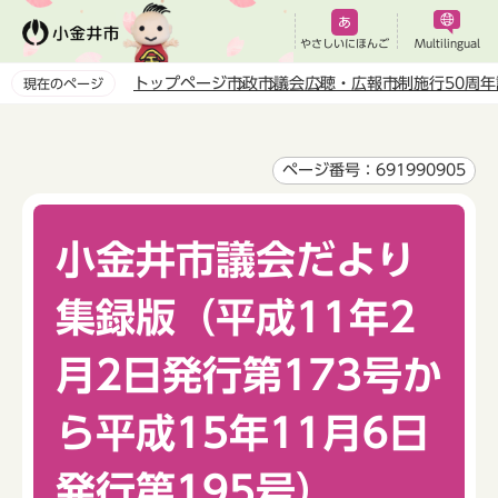
こ
の
やさしいにほんご
Multilingual
ペ
トップページ
市政
市議会
広聴・広報
市制施行50周
現在のページ
ー
本
ジ
文
の
こ
ページ番号：691990905
先
こ
頭
か
で
小金井市議会だより
ら
す
集録版（平成11年2
月2日発行第173号か
ら平成15年11月6日
発行第195号）