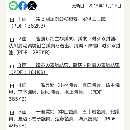
更新日：2015年11月25日
１面 第３回定例会の概要、定例会日誌
（PDF：382KB）
２面 審議した主な議案、議案に対する討論、
浅川清流環境組合議員を選出、請願・陳情に対する討
論（PDF：289KB）
３面 議案の審議結果、請願・陳情の審議結果
（PDF：181KB）
４面 一般質問（小林議員、露口議員、鈴木議
員、宮下議員、関根議員、水上議員）（PDF：
385KB）
５面 一般質問（中山議員、五十嵐議員、紀議
員、渡辺ふき子議員、遠藤議員、湯沢議員）（PDF：
495KB）