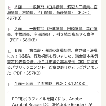
６面 一般質問（白井議員、渡辺大三議員、百
瀬議員、林議員、片山議員、斎藤議員）（PDF：
497KB）
７面 一般質問（板倉議員、田頭議員、森戸議
員、中根議員、岸田議員）、引き続き審査する案件
（PDF：586KB）
８面 意見書・決議の審議結果、意見書・決議
に対する討論、行政視察を行いました、議会基本条例
策定代表者会議、小金井市議会基本条例（案）に関す
るパブリックコメント ご意見ありがとうございまし
た（PDF：357KB）
１面～８面 全面掲載（PDF：3,124KB）
PDF形式のファイルを開くには、Adobe
Acrobat Reader DC（旧Adobe Reader）が