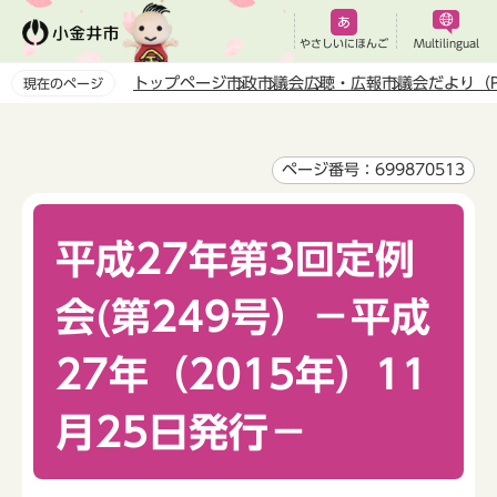
こ
の
やさしいにほんご
Multilingual
ペ
トップページ
市政
市議会
広聴・広報
市議会だより（P
現在のページ
ー
本
ジ
文
の
こ
ページ番号：699870513
先
こ
頭
か
で
平成27年第3回定例
ら
す
会(第249号）－平成
27年（2015年）11
月25日発行－