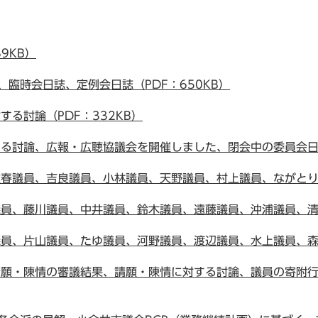
9KB）
臨時会日誌、定例会日誌（PDF：650KB）
る討論（PDF：332KB）
討論、広報・広聴協議会を開催しました、閉会中の委員会日程
議員、吉良議員、小林議員、天野議員、村上議員、ながとり議員
、藤川議員、中井議員、鈴木議員、遠藤議員、沖浦議員、清水議
、片山議員、たゆ議員、河野議員、渡辺議員、水上議員、森戸議
願・陳情の審議結果、請願・陳情に対する討論、議員の寄附行