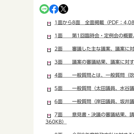
1面から8面 全面掲載（PDF：4,08
1面 第1回臨時会・定例会の概要、
2面 審議した主な議案、議案に対す
3面 議案の審議結果、議案に対する
4面 一般質問とは、一般質問（吹春
5面 一般質問（太田議員、水谷議員
6面 一般質問（岸田議員、坂井議員
7面 意見書・決議の審議結果、請
360KB）