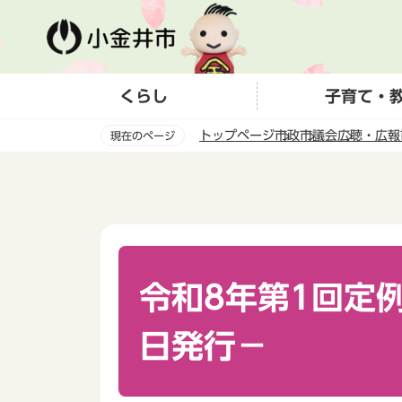
こ
の
ペ
ー
くらし
子育て・
ジ
の
トップページ
市政
市議会
広聴・広報
現在のページ
先
頭
本
で
文
す
こ
こ
か
ら
令和8年第1回定例
日発行－