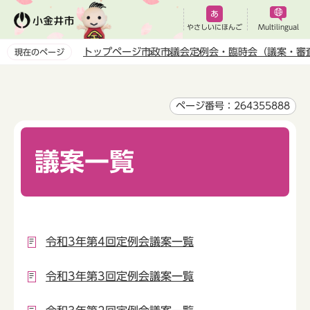
こ
の
やさしいにほんご
Multilingual
ペ
トップページ
市政
市議会
定例会・臨時会（議案・審
現在のページ
ー
本
ジ
文
の
こ
ページ番号：264355888
先
こ
頭
か
で
議案一覧
ら
す
令和3年第4回定例会議案一覧
令和3年第3回定例会議案一覧