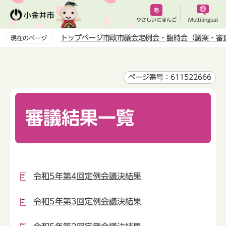
こ
の
やさしいにほんご
Multilingual
ペ
トップページ
市政
市議会
定例会・臨時会（議案・審
現在のページ
ー
本
ジ
文
の
こ
ページ番号：611522666
先
こ
頭
か
で
審議結果一覧
ら
す
令和5年第4回定例会議決結果
令和5年第3回定例会議決結果