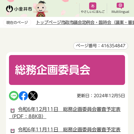
こ
の
やさしいにほんご
Multilingual
ペ
トップページ
市政
市議会
定例会・臨時会（議案・審
現在のページ
ー
本
ジ
文
の
こ
ページ番号：416354847
先
こ
頭
か
で
総務企画委員会
ら
す
更新日：2024年12月5日
令和6年12月11日 総務企画委員会審査予定表
（PDF：88KB）
令和6年11月11日 総務企画委員会審査予定表