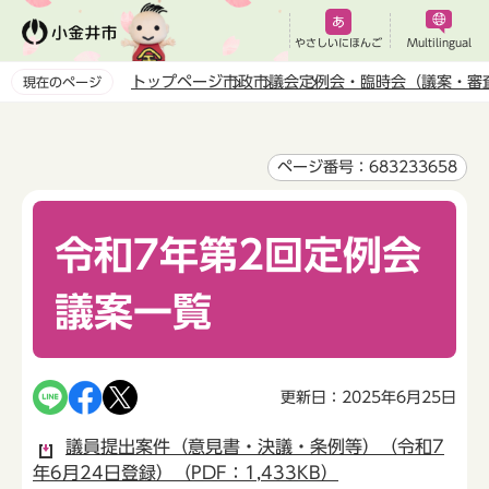
こ
の
やさしいにほんご
Multilingual
ペ
トップページ
市政
市議会
定例会・臨時会（議案・審
現在のページ
ー
本
ジ
文
の
こ
ページ番号：683233658
先
こ
頭
か
で
令和7年第2回定例会
ら
す
議案一覧
更新日：2025年6月25日
議員提出案件（意見書・決議・条例等）（令和7
年6月24日登録）（PDF：1,433KB）