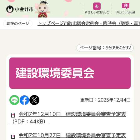
こ
の
やさしいにほんご
Multilingual
ペ
トップページ
市政
市議会
定例会・臨時会（議案・審
現在のページ
ー
本
ジ
文
の
こ
ページ番号：960960692
先
こ
頭
か
で
建設環境委員会
ら
す
更新日：2025年12月4日
令和7年12月10日 建設環境委員会審査予定表
（PDF：44KB）
令和7年10月27日 建設環境委員会審査予定表