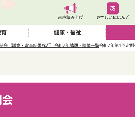
音声読み上げ
やさしいにほんご
教育
健康・福祉
時会（議案・審査結果など）
令和7年
請願・陳情一覧
令和7年第1回定例
例会