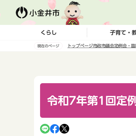
こ
の
ペ
ー
くらし
子育て・
ジ
の
トップページ
市政
市議会
定例会・臨
現在のページ
先
頭
本
で
文
す
こ
こ
か
ら
令和7年第1回定