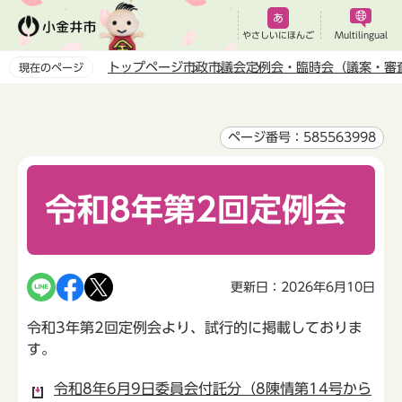
こ
の
やさしいにほんご
Multilingual
ペ
トップページ
市政
市議会
定例会・臨時会（議案・審
現在のページ
ー
本
ジ
文
の
こ
ページ番号：585563998
先
こ
頭
か
で
令和8年第2回定例会
ら
す
更新日：2026年6月10日
令和3年第2回定例会より、試行的に掲載しておりま
す。
令和8年6月9日委員会付託分（8陳情第14号から