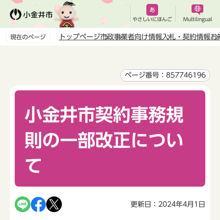
こ
の
やさしいにほんご
Multilingual
ペ
トップページ
市政
事業者向け情報
入札・契約情報
お
現在のページ
ー
本
ジ
文
の
こ
ページ番号：857746196
先
こ
頭
か
で
小金井市契約事務規
ら
す
則の一部改正につい
て
更新日：2024年4月1日