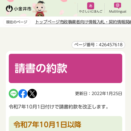
こ
の
やさしいにほんご
Multilingual
ペ
トップページ
市政
事業者向け情報
入札・契約情報
契
現在のページ
ー
本
ジ
文
の
こ
ページ番号：426457618
先
こ
頭
か
で
請書の約款
ら
す
更新日：2022年1月25日
令和7年10月1日付けで請書約款を改正します。
令和7年10月1日以降