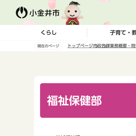
こ
の
ペ
ー
くらし
子育て・
ジ
の
トップページ
市政
各課業務概要・問
現在のページ
先
頭
本
で
文
す
こ
こ
か
ら
福祉保健部